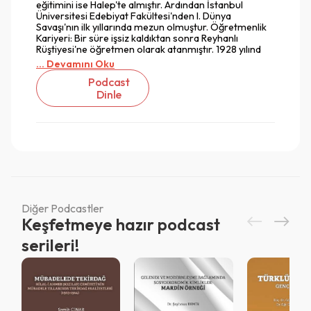
eğitimini ise Halep'te almıştır. Ardından İstanbul
Üniversitesi Edebiyat Fakültesi'nden I. Dünya
Savaşı'nın ilk yıllarında mezun olmuştur. Öğretmenlik
Kariyeri: Bir süre işsiz kaldıktan sonra Reyhanlı
Rüştiyesi'ne öğretmen olarak atanmıştır. 1928 yılınd
... Devamını Oku
Podcast
Dinle
Diğer Podcastler
Keşfetmeye hazır podcast
Vazgeç
serileri!
Vazgeç
Giriş
Vazgeç
QR Code taraması başarılı.