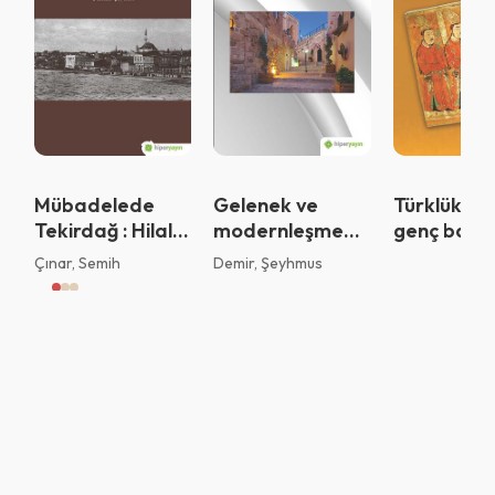
Sistemi kurumu ile kullanıyorsunuz.
Vazgeç
Tamam
Mübadelede
Gelenek ve
Türklük bil
Tekirdağ : Hilal-i
modernleşme
genç bakış
Ahmer (Kızılay)
bağlamında
Çınar, Semih
Demir, Şeyhmus
Cemiyeti’nin
sosyoekonomik
mübadele
kimlikler :
yıllarında
Mardin örneği
Tekirdağ
faaliyetleri
(1923-1924)