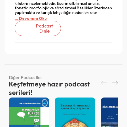
kitabını incelemektedir. Eserin dilbilimsel analizi,
fonetik, morfolojik ve sözdizimsel özellikler üzerinden
yapılmakta ve karışık lehçeliliğin nedenleri olar
... Devamını Oku
Podcast
Dinle
Diğer Podcastler
Keşfetmeye hazır podcast
serileri!
Vazgeç
Vazgeç
Giriş
Vazgeç
QR Code taraması başarılı.
Sistemi kurumu ile kullanıyorsunuz.