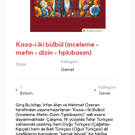
Kıssa-i iki bülbül (inceleme -
metin - dizin - tıpkıbasım)
Kategori:
Yazar:
Genel
1
Kategori:
Bölüm
Genel
Giriş Bu kitap, İrfan Alan ve Mehmet Özeren
tarafından yayına hazırlanan "Kıssa-i İki Bülbül
(İnceleme-Metin-Dizin-Tıpkıbasım)" adlı esere
dayanmaktadır. Çalışma, 19. yüzyılda Tatar Türkçesi
sahasında yazılmış, hem Doğu Türkçesi (Çağatay-
Kıpçak) hem de Batı Türkçesi (Oğuz Türkçesi) dil
özelliklerini barındıran "karışık lehçeli" bir hikâye