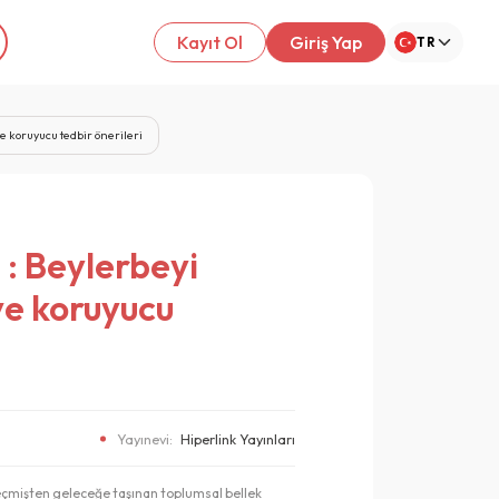
Kayıt Ol
Giriş Yap
TR
ve koruyucu tedbir önerileri
 : Beylerbeyi
 ve koruyucu
Yayınevi:
Hiperlink Yayınları
geçmişten geleceğe taşınan toplumsal bellek