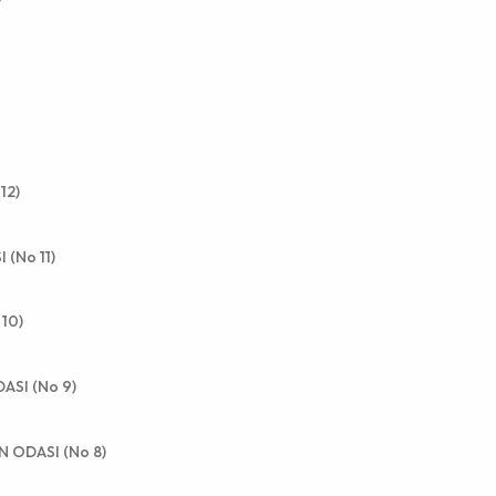
12)
 (No 11)
 10)
ASI (No 9)
N ODASI (No 8)