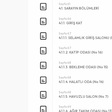
Sayfa 61
4.1. SARAYIN BÖLÜMLERİ
Sayfa 66
4.1.1. GİRİŞ KAT
Sayfa 67
4.1.1.1. SELAMLIK GİRİŞ SALONU (
Sayfa 67
4.1.1.2. KATİP ODASI (No 16)
Sayfa 68
4.1.1.3. BEKLEME ODASI (No 15)
Sayfa 68
4.1.1.4. HALATLI ODA (No 14)
Sayfa 68
4.1.1.5. HAVUZLU SALON (No 7)
Sayfa 69
4.1.1.6. AĞIR TAKIM ODASI (No 13