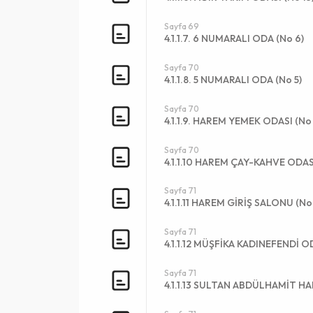
Sayfa 69
4.1.1.7. 6 NUMARALI ODA (No 6)
Sayfa 70
4.1.1.8. 5 NUMARALI ODA (No 5)
Sayfa 70
4.1.1.9. HAREM YEMEK ODASI (No 
Sayfa 70
4.1.1.10 HAREM ÇAY-KAHVE ODASI
Sayfa 71
4.1.1.11 HAREM GİRİŞ SALONU (No
Sayfa 71
4.1.1.12 MÜŞFİKA KADINEFENDİ OD
Sayfa 71
4.1.1.13 SULTAN ABDÜLHAMİT HA