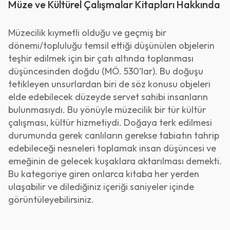
Müze ve Kültürel Çalışmalar Kitapları Hakkında
Səda (1)
Fedon Alexander Lindberg (1)
Sınırötesi Yayınları (1)
Müzecilik kıymetli olduğu ve geçmiş bir
Fevziye Sürmeli (1)
dönemi/topluluğu temsil ettiği düşünülen objelerin
Siyah Beyaz Yayınları (1)
Fikriye Duru (2)
teşhir edilmek için bir çatı altında toplanması
düşüncesinden doğdu (MÖ. 530’lar). Bu doğuşu
Siyasal Kitabevi (15)
Fikrwt Demirci (1)
tetikleyen unsurlardan biri de söz konusu objeleri
Sosyal Tədqiqatlar Mərkəzi (1)
elde edebilecek düzeyde servet sahibi insanların
Frederic Harrison (1)
bulunmasıydı. Bu yönüyle müzecilik bir tür kültür
Su Yayınevi (1)
Funda Akoğlu (1)
çalışması, kültür hizmetiydi. Doğaya terk edilmesi
Su Yayınları (3)
durumunda gerek canlıların gerekse tabiatın tahrip
G. P. Jordan (1)
edebileceği nesneleri toplamak insan düşüncesi ve
Şərq-Qərb (1)
G. Tarıman Cenikoğlu (1)
emeğinin de gelecek kuşaklara aktarılması demekti.
Şərq-Qərb Nəşriyyat (1)
Bu kategoriye giren onlarca kitaba her yerden
Garo Kürkman (1)
ulaşabilir ve dilediğiniz içeriği saniyeler içinde
Şirvannəşr (1)
Gene D. Matlock (1)
görüntüleyebilirsiniz.
Tarih Vakfı Yurt Yayınları (2)
Genim Renas (1)