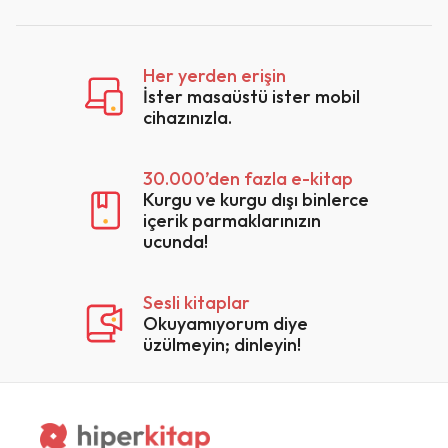
Temel Yayınları (1)
Giovanni Scognamillo (1)
Toker Yayınları (1)
Gökhan Akmaz (1)
Her yerden erişin
Tolstoy Yayınları (4)
Gülay Kıdıl (1)
İster masaüstü ister mobil
cihazınızla.
Toplumsal Dönüşüm Yayınları (3)
Gülen Elmas Arslan (1)
Totem Yayıncılık (1)
Gürbüz Azak (1)
30.000’den fazla e-kitap
Kurgu ve kurgu dışı binlerce
Trakya Üniversitesi (1)
Gürkan Çağlar (1)
içerik parmaklarınızın
Tuzla Belediyesi (1)
ucunda!
Gürol Demir (1)
Türk Dünyası Araştırmaları Vakfı (3)
Halil Açıkgöz (1)
Sesli kitaplar
Türk Dünyası Araştırmaları Vakfı Yayınları
Okuyamıyorum diye
Halil Şimşek (1)
(10)
üzülmeyin; dinleyin!
Hanri Benazus (1)
Ukde Kitaplığı (1)
Hasan Buğrul (1)
Ulusal Bellek Yayınları (1)
Hasan Duman (2)