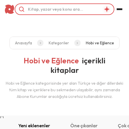
Filtrele
Kategorilerimiz
Hobi ve Eğlence
Anasayfa
Kategoriler
Hobi ve Eğlence
Yayınevleri
Hobi ve Eğlence
içerikli
kitaplar
Akıl Fikir Yayınları (1)
E-Kitap Projesi (1)
Hobi ve Eğlence kategorisinde yer alan Türkçe ve diğer dillerdeki
tüm kitap ve içeriklere bu sekmeden ulaşabilir, aynı zamanda
e-Kitap Projesi & Cheapest Books (1)
Abone Kurumlar aracılığıyla ücretsiz kullanabilirsiniz.
E-Kitap Projesi & Cheapest Books (1)
Eflatun Yayinevi (1)
{ }
Yeni eklenenler
Öne çıkanlar
Çok 
Genç Hayat Yayınları (2)