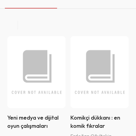
Hiperlink Yayınları (1)
Historia Yayınevi (1)
İnkılab Yayınları (1)
Nesil Çocuk Yayinlari (4)
AI Labs Publishing (1)
Yazarlar
Akıllı Zebra Yayınevi (1)
A. Ayan Gültekin (1)
Akis Kitap (5)
Ahmet Altay (1)
Ares Kitap (6)
Ahmet Bozdoğan (1)
Artikel Akademi (1)
Akif Arslan (1)
Arya Yayıncılık (1)
Yeni medya ve dijital
Komikçi dükkanı : en
Ali Topdağ (1)
oyun çalışmaları
komik fıkralar
AZ Kitap (8)
Ayşe Devrim Kuralay (1)