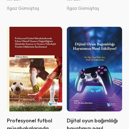
Yusuf Çetin (1)
Ilgaz Gümüştaş
Ilgaz Gümüştaş
Yüksel Mert (1)
Zeki Kuşoğlu (1)
Zeliha Sarıkaya Hünerel (1)
Zeynep Kirazoğlu (1)
Profesyonel futbol
Dijital oyun bağımlılığı
müsabakalarında
hayatımızı nasıl