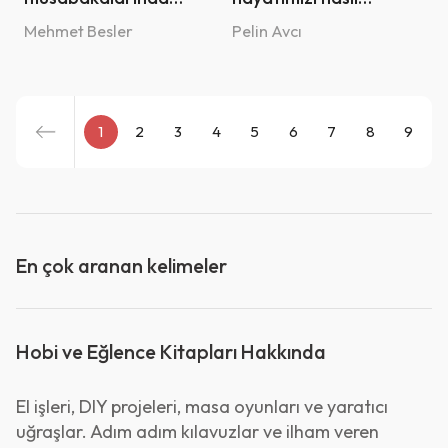
erken ofansif Oyuncu
etkiliyor?
Mehmet Besler
Pelin Avcı
değişikliğinin
müsabaka sonucu ve
oyuncu psikolojisi
üzerine etkilerinin
1
2
3
4
5
6
7
8
9
1
incelenmesi
En çok aranan kelimeler
Hobi ve Eğlence Kitapları Hakkında
El işleri, DIY projeleri, masa oyunları ve yaratıcı
uğraşlar. Adım adım kılavuzlar ve ilham veren