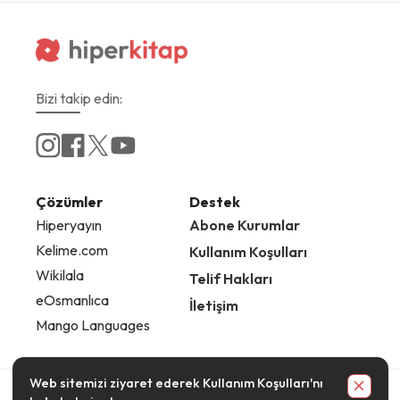
Bizi takip edin:
Çözümler
Destek
Hiperyayın
Abone Kurumlar
Kelime.com
Kullanım Koşulları
Wikilala
Telif Hakları
eOsmanlıca
İletişim
Mango Languages
Web sitemizi ziyaret ederek
Kullanım Koşulları
'nı
© 2025
Hiperlink
Limited Şirketi. Tüm hakları saklıdır.