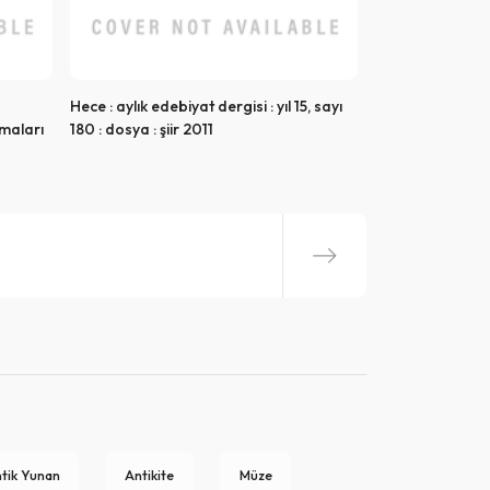
Hece : aylık edebiyat dergisi : yıl 15, sayı
maları
180 : dosya : şiir 2011
tik Yunan
Antikite
Müze