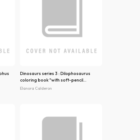
ophus
Dinosaurs series 3 : Dilophosaurus
coloring book "with soft-pencil
technique"
Elanora Calderon