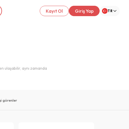
Kayıt Ol
Giriş Yap
TR
en ulaşabilir, aynı zamanda
lgi görenler