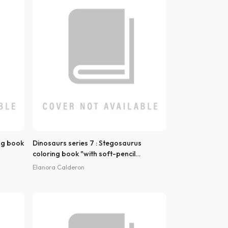
ing book
Dinosaurs series 7 : Stegosaurus
coloring book "with soft-pencil
technique"
Elanora Calderon