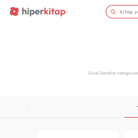
Güzel Sanatlar kategorisin
{ }
List
Kategorilerimiz
Yayınevleri