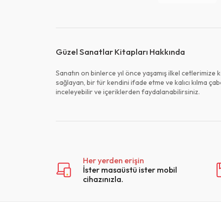
Bizim Kitaplar (
Broy Yayınları (
Ceres Yayınları
Güzel Sanatlar Kitapları Hakkında
Cümle Yayınları
Çağrı Yayınları 
Sanatın on binlerce yıl önce yaşamış ilkel cetlerimize 
sağlayan, bir tür kendini ifade etme ve kalıcı kılma ça
Çamlıca Basım 
inceleyebilir ve içeriklerden faydalanabilirsiniz.
Çayda Çıra Yayı
Dedalus Kitap (
Denizli Büyükşe
(3)
Denizli Büyükşe
Her yerden erişin
Kültür Yayınları 
İster masaüstü ister mobil
Devri Alem Yayın
cihazınızla.
Dharma Yayıncıl
Dijital Sanat Yay