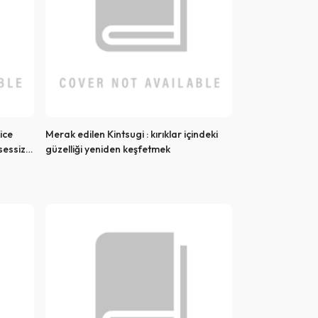
ice
Merak edilen Kintsugi : kırıklar içindeki
 sessiz
güzelliği yeniden keşfetmek