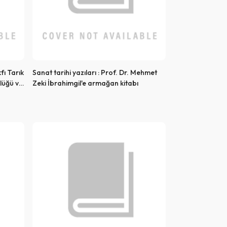
fı Tarık
Sanat tarihi yazıları : Prof. Dr. Mehmet
lüğü ve
Zeki İbrahimgil'e armağan kitabı