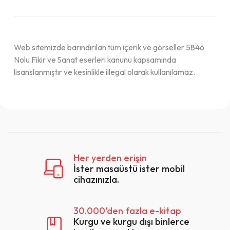
Web sitemizde barındırılan tüm içerik ve görseller 5846
Nolu Fikir ve Sanat eserleri kanunu kapsamında
lisanslanmıştır ve kesinlikle illegal olarak kullanılamaz.
Her yerden erişin
QR Code taraması başarılı.
İster masaüstü ister mobil
Sistemi kurumu ile kullanıyorsunuz.
cihazınızla.
Vazgeç
30.000’den fazla e-kitap
Tamam
Kurgu ve kurgu dışı binlerce