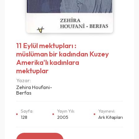
11 Eylül mektupları :
müslüman bir kadından Kuzey
Amerika'lı kadınlara
mektuplar
Yazar:
Zehira Houfani-
Berfas
Sayfa:
Yayın Yılı:
Yayınevi:
128
2005
Ark Kitapları