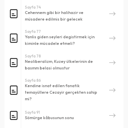
Devam Et
Giriş
Vazgeç
mektuplar
Devam Et
Giriş
Sayfa 1
görüntüleyebilirsiniz.
Sayfa 74
Zeytinburnu Belediyesi
Cehennem gibi bir halihazir ve
Yazar / Başyazar :
Zehira Houfani-Berfas
QR Code taraması başarılı.
müsadere edilmis bir gelecek
Sistemi kurumu ile kullanıyorsunuz.
Konu Seçiniz
Yayınevi :
Ark Kitapları
Sayfa 77
Belediye ile bağlantı sağlamak için
mobil uygulamayı
Vazgeç
Konu1
Yanlis giden seyleri degistirmek için
indirin
veya sisteme
giriş yapın.
Yayın Yeri :
İstanbul
kiminle mücadele etmeli?
Vazgeç
Vazgeç
Tamam
Yayın Yılı :
2005
Sayfa 78
E-Posta Adresiniz
Kürk Mantolu Madonna
Neoliberalizm, Kuzey ülkelerinin de
Sabahattin Ali
basmm belasi olmustur
Formatı İndir
Dışarı Aktar
Sayfa 86
259 Sayfa
Kendine isnat edilen fanatik
Vazgeç
temayüllere Cezayir gerçekten sahip
Başvuru Yap
Vazgeç
mi?
PUANLA
5.0
Vazgeç
Sayfa 91
Sömürge kâbusunun sonu