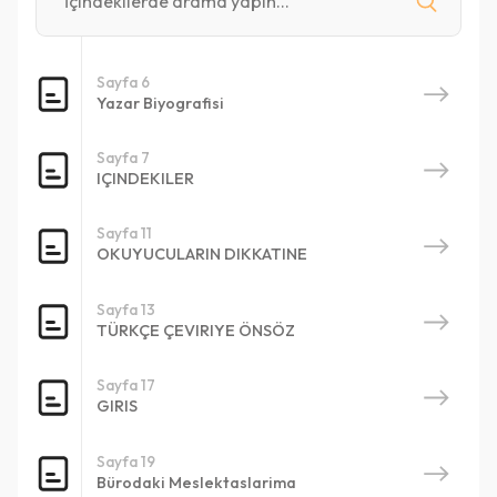
Sayfa 6
Yazar Biyografisi
Sayfa 7
IÇINDEKILER
Sayfa 11
OKUYUCULARIN DIKKATINE
Sayfa 13
TÜRKÇE ÇEVIRIYE ÖNSÖZ
Sayfa 17
GIRIS
Sayfa 19
Bürodaki Meslektaslarima