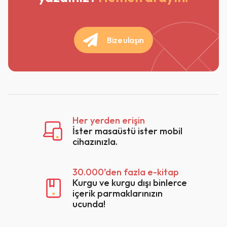
Bize ulaşın
Her yerden erişin
İster masaüstü ister mobil
cihazınızla.
30.000’den fazla e-kitap
Kurgu ve kurgu dışı binlerce
içerik parmaklarınızın
ucunda!