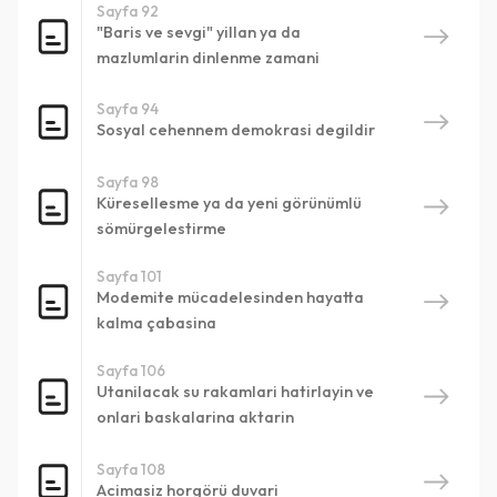
Sayfa 92
Paylaş
"Baris ve sevgi" yillan ya da
mazlumlarin dinlenme zamani
Vazgeç
Sayfa 94
Sosyal cehennem demokrasi degildir
Sayfa 98
Küresellesme ya da yeni görünümlü
sömürgelestirme
Sayfa 101
Modemite mücadelesinden hayatta
kalma çabasina
Sayfa 106
Utanilacak su rakamlari hatirlayin ve
onlari baskalarina aktarin
Sayfa 108
Acimasiz horgörü duvari