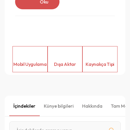
Oku
Mobil Uygulama
Dışa Aktar
Kaynakça Tipi
İçindekiler
Künye bilgileri
Hakkında
Tam Met