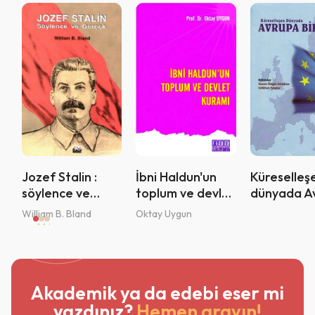
Jozef Stalin :
İbni Haldun'un
Küreselleş
söylence ve
toplum ve devlet
dünyada A
gerçeklik
kuramı
Birliği :
William B. Bland
Oktay Uygun
entegrasy
kimlik ve g
Akademik ya da edebi eser mi
yazdınız?
Hemen arayın!