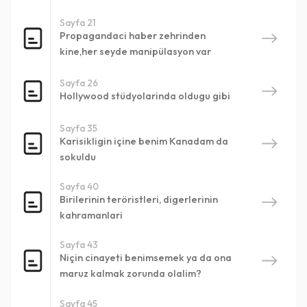
Sayfa 21
Propagandaci haber zehrinden
kine,her seyde manipülasyon var
Sayfa 26
Hollywood stüdyolarinda oldugu gibi
Sayfa 35
Karisikligin içine benim Kanadam da
sokuldu
Sayfa 40
Birilerinin teröristleri, digerlerinin
kahramanlari
Sayfa 43
Niçin cinayeti benimsemek ya da ona
maruz kalmak zorunda olalim?
Sayfa 45