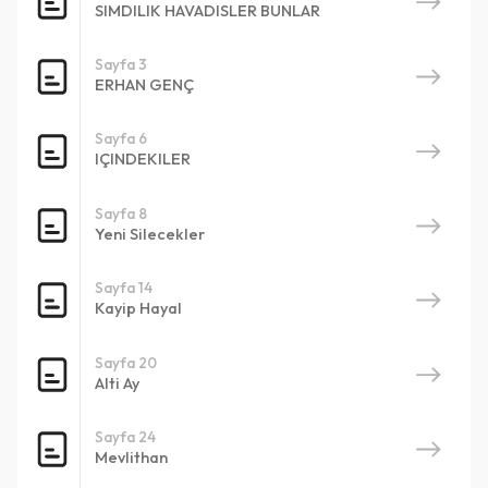
SIMDILIK HAVADISLER BUNLAR
Sayfa 3
ERHAN GENÇ
Sayfa 6
IÇINDEKILER
Sayfa 8
Yeni Silecekler
Sayfa 14
Kayip Hayal
Sayfa 20
Alti Ay
Sayfa 24
Mevlithan