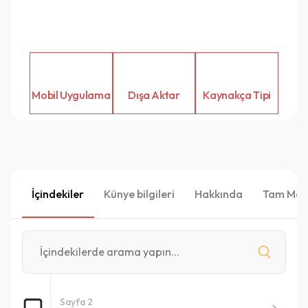
Mobil Uygulama
Dışa Aktar
Kaynakça Tipi
İçindekiler
Künye bilgileri
Hakkında
Tam Met
Sayfa 2